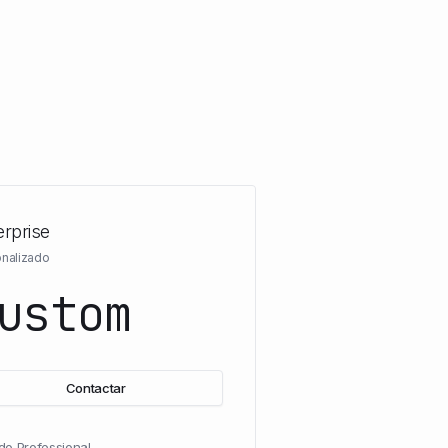
erprise
nalizado
ustom
Contactar
do Professional