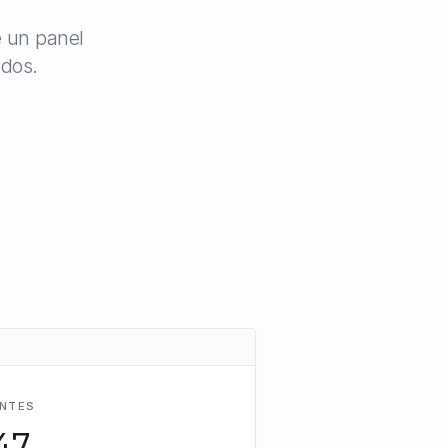
e un panel
ados.
ENTES
47