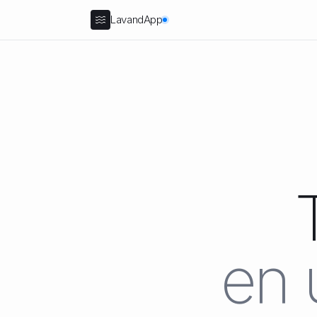
LavandApp
en 