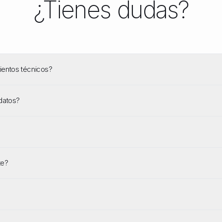
¿Tienes dudas?
entos técnicos?
datos?
te?