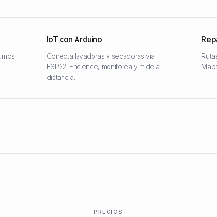
IoT con Arduino
Repa
sumos
Conecta lavadoras y secadoras vía
Ruta
ESP32. Enciende, monitorea y mide a
Maps
distancia.
PRECIOS