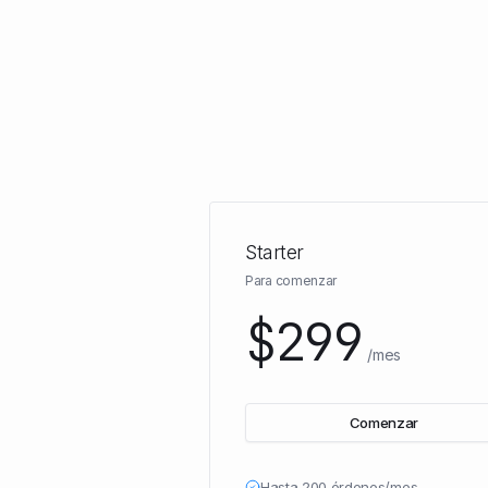
Starter
Para comenzar
$299
/mes
Comenzar
Hasta 200 órdenes/mes