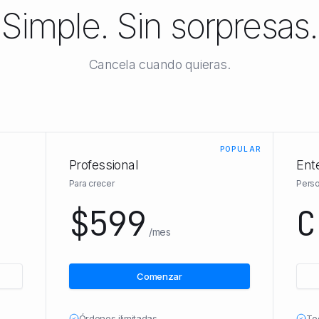
Simple. Sin sorpresas.
Cancela cuando quieras.
POPULAR
Professional
Ent
Para crecer
Perso
$599
C
/mes
Comenzar
Órdenes ilimitadas
To