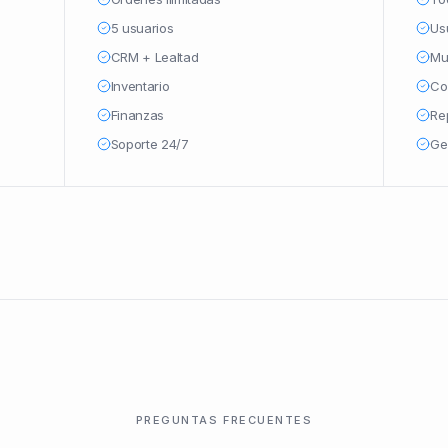
5 usuarios
Usu
CRM + Lealtad
Mu
Inventario
Co
Finanzas
Re
Soporte 24/7
Ge
PREGUNTAS FRECUENTES