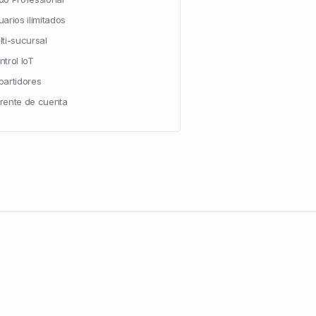
arios ilimitados
lti-sucursal
ntrol IoT
partidores
rente de cuenta